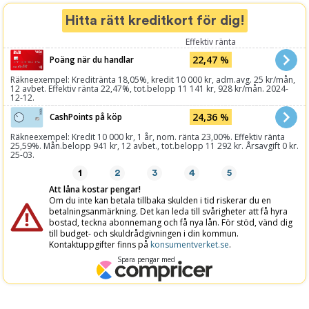
Hitta rätt kreditkort för dig!
Effektiv ränta
22,47 %
Poäng när du handlar
Räkneexempel: Kreditränta 18,05%, kredit 10 000 kr, adm.avg. 25 kr/mån,
12 avbet. Effektiv ränta 22,47%, tot.belopp 11 141 kr, 928 kr/mån. 2024-
12-12.
24,36 %
CashPoints på köp
Räkneexempel: Kredit 10 000 kr, 1 år, nom. ränta 23,00%. Effektiv ränta
25,59%. Mån.belopp 941 kr, 12 avbet., tot.belopp 11 292 kr. Årsavgift 0 kr.
25-03.
1
2
3
4
5
Att låna kostar pengar!
Om du inte kan betala tillbaka skulden i tid riskerar du en
betalningsanmärkning. Det kan leda till svårigheter att få hyra
bostad, teckna abonnemang och få nya lån. För stöd, vänd dig
till budget- och skuldrådgivningen i din kommun.
Kontaktuppgifter finns på
konsumentverket.se
.
Spara pengar med