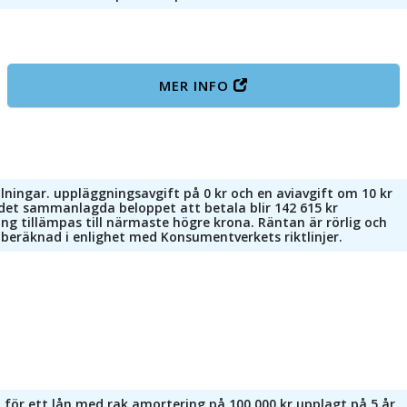
MER INFO
lningar. uppläggningsavgift på 0 kr och en aviavgift om 10 kr
 det sammanlagda beloppet att betala blir 142 615 kr
ng tillämpas till närmaste högre krona. Räntan är rörlig och
är beräknad i enlighet med Konsumentverkets riktlinjer.
 för ett lån med rak amortering på 100 000 kr upplagt på 5 år