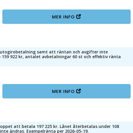
MER INFO
autogirobetalning samt att räntan och avgifter inte
159 922 kr, antalet avbetalningar 60 st och effektiv ränta
MER INFO
loppet att betala 197 225 kr. Lånet återbetalas under 108
nte ändras. Exempelränta per 2026-05-19.