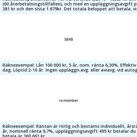
(60 återbetalningstillfällen), och med en uppläggningsavgift p
381 kr och den sista 1 679kr. Det totala beloppet att betala, v
SBAB
Räkneexempel: Lån 100 000 kr, 5 år, nom. ränta 6,30%. Effektiv
dag. Löptid 2-10 år. Ingen uppläggn.avg. eller aviavg. vid autog
re:member
Räkneexempel: Räntan är rörlig och bestäms individuellt, årsrän
år, nominell ränta 9,7%, uppläggningsavgift 495 kr betalar du
betala är 360 661 kr.