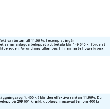
ktiva räntan till 11,06 %. I exemplet ingår
et sammanlagda beloppet att betala blir 149 640 kr fördelat
itperioden. Avrundning tillämpas till närmaste högre krona.
ggningsavgift 400 kr) blir den effektiva räntan 11,96%. Du
belopp på 209 601 kr inkl. uppläggningsavgiften om 400 kr.