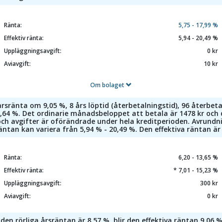
Ränta:
5,75 - 17,99 %
Effektiv ränta:
5,94 - 20,49 %
Uppläggningsavgift:
0 kr
Aviavgift:
10 kr
Om bolaget
sränta om 9,05 %, 8 års löptid (återbetalningstid), 96 återbeta
 9,64 %. Det ordinarie månadsbeloppet att betala är 1478 kr och
ch avgifter är oförändrade under hela kreditperioden. Avrundni
 räntan kan variera från 5,94 % - 20,49 %. Den effektiva räntan 
Ränta:
6,20 - 13,65 %
Effektiv ränta:
* 7,01 - 15,23 %
Uppläggningsavgift:
300 kr
Aviavgift:
0 kr
n rörliga årsräntan är 8,57 %, blir den effektiva räntan 9,06 %