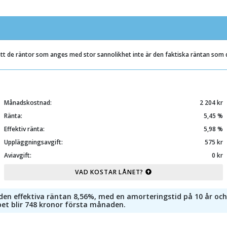
att de räntor som anges med stor sannolikhet inte är den faktiska räntan som
Månadskostnad:
2 204 kr
Ränta:
5,45 %
Effektiv ränta:
5,98 %
Uppläggningsavgift:
575 kr
Aviavgift:
0 kr
VAD KOSTAR LÅNET?
r den effektiva räntan 8,56%, med en amorteringstid på 10 år oc
pet blir 748 kronor första månaden.