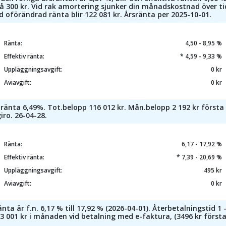
å 300 kr. Vid rak amortering sjunker din månadskostnad över tid
id oförändrad ränta blir 122 081 kr. Årsränta per 2025-10-01.
Ränta:
4,50 - 8,95 %
Effektiv ränta:
* 4,59 - 9,33 %
Uppläggningsavgift:
0 kr
Aviavgift:
0 kr
 ränta 6,49%. Tot.belopp 116 012 kr. Mån.belopp 2 192 kr första
iro. 26-04-28.
Ränta:
6,17 - 17,92 %
Effektiv ränta:
* 7,39 - 20,69 %
Uppläggningsavgift:
495 kr
Aviavgift:
0 kr
ta är f.n. 6,17 % till 17,92 % (2026-04-01). Återbetalningstid 1 
 3 001 kr i månaden vid betalning med e-faktura, (3496 kr först