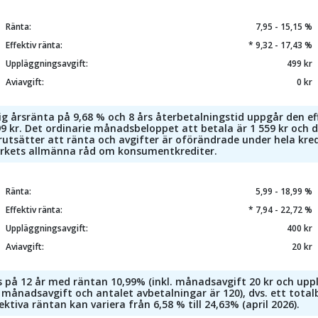
Ränta:
7,95 - 15,15 %
Effektiv ränta:
* 9,32 - 17,43 %
Uppläggningsavgift:
499 kr
Aviavgift:
0 kr
 årsränta på 9,68 % och 8 års återbetalningstid uppgår den effe
 kr. Det ordinarie månadsbeloppet att betala är 1 559 kr och d
utsätter att ränta och avgifter är oförändrade under hela kred
erkets allmänna råd om konsumentkrediter.
Ränta:
5,99 - 18,99 %
Effektiv ränta:
* 7,94 - 22,72 %
Uppläggningsavgift:
400 kr
Aviavgift:
20 kr
 på 12 år med räntan 10,99% (inkl. månadsavgift 20 kr och upplä
 månadsavgift och antalet avbetalningar är 120), dvs. ett total
ektiva räntan kan variera från 6,58 % till 24,63% (april 2026).