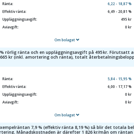
Ränta:
6,22 - 18,87 %
Effektiv ränta:
6,49 - 20,81 %
Uppläggningsavgift:
495 kr
Aviavgift:
0 kr
Om bolaget
% rörlig ränta och en uppläggningsavgift på 495 kr. Förutsatt 
65 kr (inkl. amortering och ränta), totalt återbetalningsbelopp 
Ränta:
5,84 - 15,95 %
Effektiv ränta:
6,00 - 17,17 %
Uppläggningsavgift:
0 kr
Aviavgift:
0 kr
Om bolaget
empelräntan 7,9 % (effektiv ränta 8,19 %) så blir det totala be
tering. Månadskostnaden är därefter 1 826 kr/mån om räntan i