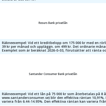
Resurs Bank privatlån
Räkneexempel: Vid ett kreditbelopp om 175 000 kr med en rörli
39 kr per månad och uppläggn. om 499 kr. Det ordinarie månad
Exemplet som är beräknat 2026-0-03, förutsätter att ränta oc
Santander Consumer Bank privatlån
Räkneexempel: Vid ett lån på 75 000 kr som återbetalas på 8 å
www.santanderconsumer.se) blir den effektiva räntan 10,91%. D
variera från 6.44-14.95%. Den effektiva räntan kan variera frå