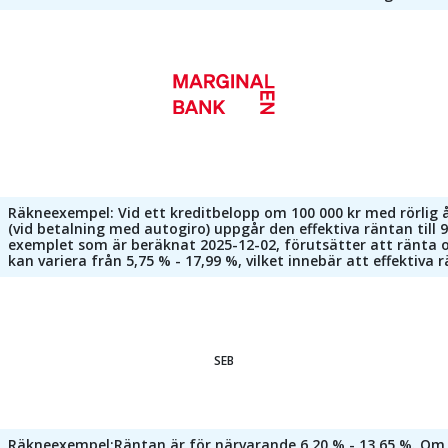
Räkneexempel: Vid ett kreditbelopp om 100 000 kr med rörlig år
(vid betalning med autogiro) uppgår den effektiva räntan till
exemplet som är beräknat 2025-12-02, förutsätter att ränta o
kan variera från 5,75 % - 17,99 %, vilket innebär att effektiva
SEB
Räkneexempel:Räntan är för närvarande 6,20 % - 13,65 %. Om de