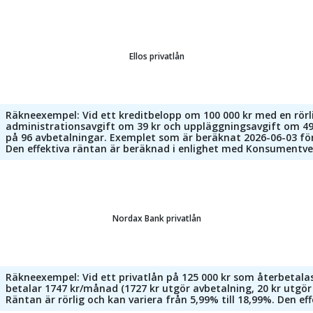
Ellos privatlån
Räkneexempel: Vid ett kreditbelopp om 100 000 kr med en rörlig
administrationsavgift om 39 kr och uppläggningsavgift om 499
på 96 avbetalningar. Exemplet som är beräknat 2026-06-03 för
Den effektiva räntan är beräknad i enlighet med Konsumentv
Nordax Bank privatlån
Räkneexempel: Vid ett privatlån på 125 000 kr som återbetalas
betalar 1747 kr/månad (1727 kr utgör avbetalning, 20 kr utgör
Räntan är rörlig och kan variera från 5,99% till 18,99%. Den eff