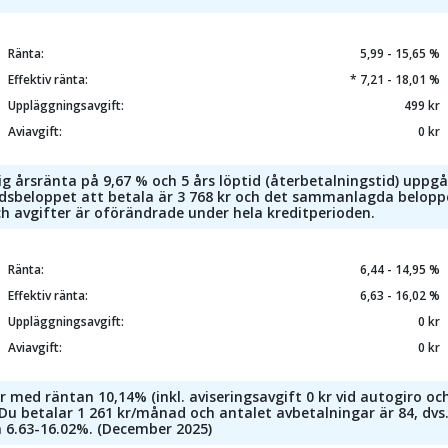
Ränta:
5,99 - 15,65 %
Effektiv ränta:
* 7,21 - 18,01 %
Uppläggningsavgift:
499 kr
Aviavgift:
0 kr
g årsränta på 9,67 % och 5 års löptid (återbetalningstid) uppgår
sbeloppet att betala är 3 768 kr och det sammanlagda beloppet 
h avgifter är oförändrade under hela kreditperioden.
Ränta:
6,44 - 14,95 %
Effektiv ränta:
6,63 - 16,02 %
Uppläggningsavgift:
0 kr
Aviavgift:
0 kr
r med räntan 10,14% (inkl. aviseringsavgift 0 kr vid autogiro o
u betalar 1 261 kr/månad och antalet avbetalningar är 84, dvs. 
n 6.63-16.02%. (December 2025)